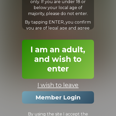
only. If you are under 18 or
below your local age of
majority, please do not enter.
By tapping ENTER, you confirm
you are of legal age and agree
to our Terms & Conditions.
I am an adult,
and wish to
enter
ASHTON
I wish to leave
(3.0/5.0 Avg rating)
Member Login
AGE:
19
WEIGHT:
160
EYES:
Blue
HEIGHT:
6'3''
HAIR COLOR:
Blond
SHOE:
12
By using the site I accept the